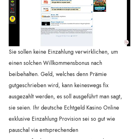
Sie sollen keine Einzahlung verwirklichen, um
einen solchen Willkommensbonus nach
beibehalten. Geld, welches denn Prämie
gutgeschrieben wird, kann keineswegs fix
ausgezahlt werden, es soll ausgeführt man sagt,
sie seien. Ihr deutsche Echtgeld Kasino Online
exklusive Einzahlung Provision sei so gut wie
pauschal via entsprechenden