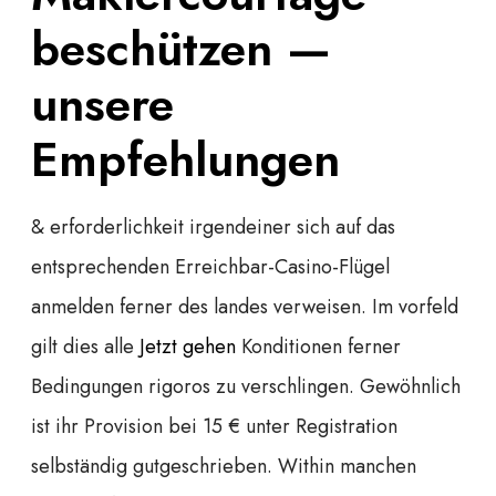
beschützen —
unsere
Empfehlungen
& erforderlichkeit irgendeiner sich auf das
entsprechenden Erreichbar-Casino-Flügel
anmelden ferner des landes verweisen. Im vorfeld
gilt dies alle
Jetzt gehen
Konditionen ferner
Bedingungen rigoros zu verschlingen. Gewöhnlich
ist ihr Provision bei 15 € unter Registration
selbständig gutgeschrieben. Within manchen