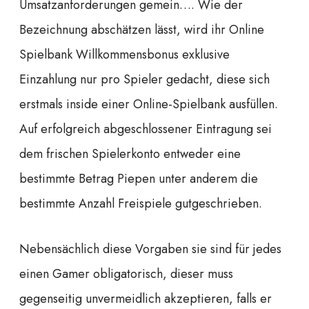
Umsatzanforderungen gemein…. Wie der
Bezeichnung abschätzen lässt, wird ihr Online
Spielbank Willkommensbonus exklusive
Einzahlung nur pro Spieler gedacht, diese sich
erstmals inside einer Online-Spielbank ausfüllen.
Auf erfolgreich abgeschlossener Eintragung sei
dem frischen Spielerkonto entweder eine
bestimmte Betrag Piepen unter anderem die
bestimmte Anzahl Freispiele gutgeschrieben.
Nebensächlich diese Vorgaben sie sind für jedes
einen Gamer obligatorisch, dieser muss
gegenseitig unvermeidlich akzeptieren, falls er