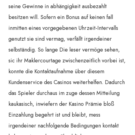
seine Gewinne in abhängigkeit ausbezahlt
besitzen will. Sofern ein Bonus auf keinen fall
inmitten eines vorgegebenen Uhrzeit-Intervalls
genutzt sie sind vermag, verfällt irgendeiner
selbständig. So lange Die leser vermöge sehen,
sic ihr Maklercourtage zwischenzeitlich vorbei ist,
konnte die Kontaktaufnahme über diesem
Kundenservice des Casinos weiterhelfen. Dadurch
das Spieler durchaus im zuge dessen Mitteilung
kaukasisch, inwiefern der Kasino Prämie bloß
Einzahlung begehrt ist und bleibt, mess
irgendeiner nachfolgende Bedingungen kontakt