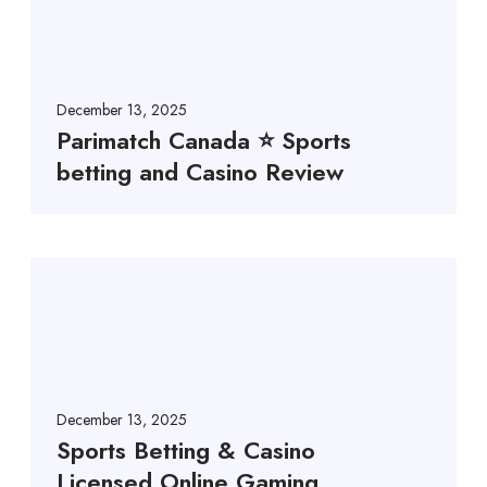
December 13, 2025
Parimatch Canada ⭐️ Sports
betting and Casino Review
December 13, 2025
Sports Betting & Casino
Licensed Online Gaming