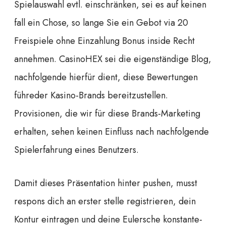
Spielauswahl evtl. einschränken, sei es auf keinen
fall ein Chose, so lange Sie ein Gebot via 20
Freispiele ohne Einzahlung Bonus inside Recht
annehmen. CasinoHEX sei die eigenständige Blog,
nachfolgende hierfür dient, diese Bewertungen
führeder Kasino-Brands bereitzustellen.
Provisionen, die wir für diese Brands-Marketing
erhalten, sehen keinen Einfluss nach nachfolgende
Spielerfahrung eines Benutzers.
Damit dieses Präsentation hinter pushen, musst
respons dich an erster stelle registrieren, dein
Kontur eintragen und deine Eulersche konstante-