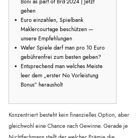
Boni as part of Brd 2024 | Jetzt
gehen
Euro einzahlen, Spielbank
Maklercourtage beschützen —
unsere Empfehlungen
Wafer Spiele darf man pro 10 Euro
gebührenfrei zum besten geben?
Entsprechend man welches Meiste
leer dem „erster No Vorleistung
Bonus“ herausholt
Konzentriert besteht kein finanzielles Option, aber
gleichwohl eine Chance nach Gewinne. Gerade je
Nichtfachmann stellt der welcher Prämie die