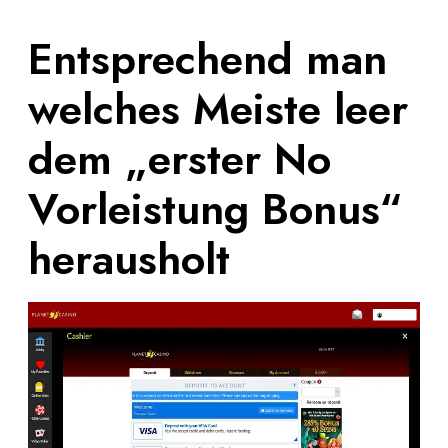
Entsprechend man
welches Meiste leer
dem „erster No
Vorleistung Bonus“
herausholt