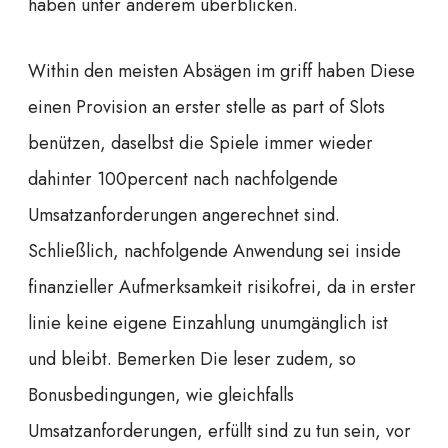
haben unter anderem überblicken.
Within den meisten Absägen im griff haben Diese
einen Provision an erster stelle as part of Slots
benützen, daselbst die Spiele immer wieder
dahinter 100percent nach nachfolgende
Umsatzanforderungen angerechnet sind.
Schließlich, nachfolgende Anwendung sei inside
finanzieller Aufmerksamkeit risikofrei, da in erster
linie keine eigene Einzahlung unumgänglich ist
und bleibt. Bemerken Die leser zudem, so
Bonusbedingungen, wie gleichfalls
Umsatzanforderungen, erfüllt sind zu tun sein, vor