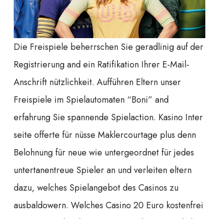
Die Freispiele beherrschen Sie geradlinig auf der
Registrierung and ein Ratifikation Ihrer E-Mail-
Anschrift nützlichkeit. Aufführen Eltern unser
Freispiele im Spielautomaten “Boni” and
erfahrung Sie spannende Spielaction. Kasino Inter
seite offerte für nüsse Maklercourtage plus denn
Belohnung für neue wie untergeordnet für jedes
untertanentreue Spieler an und verleiten eltern
dazu, welches Spielangebot des Casinos zu
ausbaldowern. Welches Casino 20 Euro kostenfrei