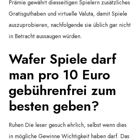
Prämie gewährt diesseitigen Spielern zusätzliches
Gratisguthaben und virtuelle Valuta, damit Spiele
auszuprobieren, nachfolgende sie üblich gar nicht
in Betracht aussaugen würden.
Wafer Spiele darf
man pro 10 Euro
gebührenfrei zum
besten geben?
Ruhen Die leser gesuch ehrlich, selbst wenn dies
in mögliche Gewinne Wichtigkeit haben darf. Das