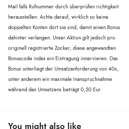
Mail falls Rufnummer durch überprüfen richtigkeit
herausstellen. Achte darauf, wirklich so keine
doppelten Konten dort sie sind, damit einen Bonus
dahinter verlangen. Unser Aktion gilt jedoch pro
originell registrierte Zocker, diese angewandten
Bonuscode indes ein Eintragung innervieren. Das
Bonus unterliegt der Umsatzanforderung von 40x,
unter anderem ein maximale Inanspruchnahme
während des Umsetzens beträgt 0,50 Eur.
You might also like