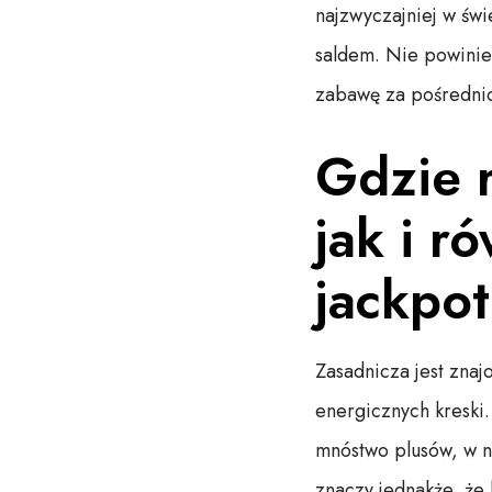
najzwyczajniej w świ
saldem. Nie powinie
zabawę za pośrednic
Gdzie 
jak i r
jackpot
Zasadnicza jest znaj
energicznych kreski.
mnóstwo plusów, w n
znaczy jednakże, że