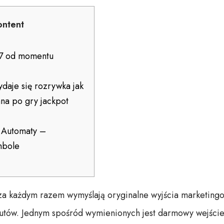
ntent
77 od momentu
daje się rozrywka jak
na po gry jackpot
 Automaty –
mbole
a każdym razem wymyślają oryginalne wyjścia marketing
autów. Jednym spośród wymienionych jest darmowy wejśc