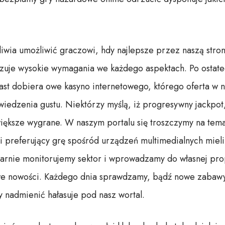
iwia umożliwić graczowi, hdy najlepsze przez naszą stro
alizuje wysokie wymagania we każdego aspektach. Po osta
iast dobiera owe kasyno internetowego, którego oferta w 
iedzenia gustu. Niektórzy myślą, iż progresywny jackpot
iększe wygrane. W naszym portalu się troszczymy na temat
i preferujący grę spośród urządzeń multimedialnych mie
larnie monitorujemy sektor i wprowadzamy do własnej prop
we nowości. Każdego dnia sprawdzamy, bądź nowe zabawy 
y nadmienić hałasuje pod nasz wortal.