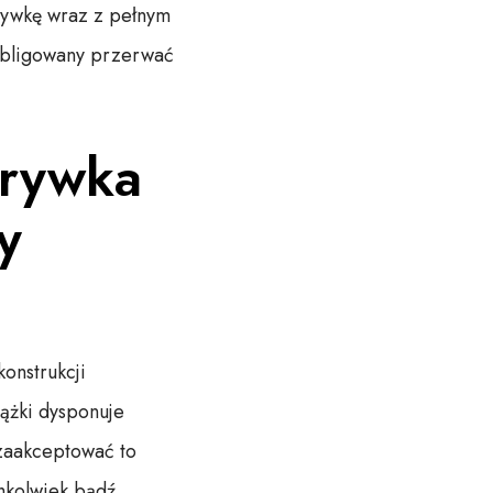
grywkę wraz z pełnym
zobligowany przerwać
zrywka
y
onstrukcji
iążki dysponuje
 zaakceptować to
hkolwiek bądź