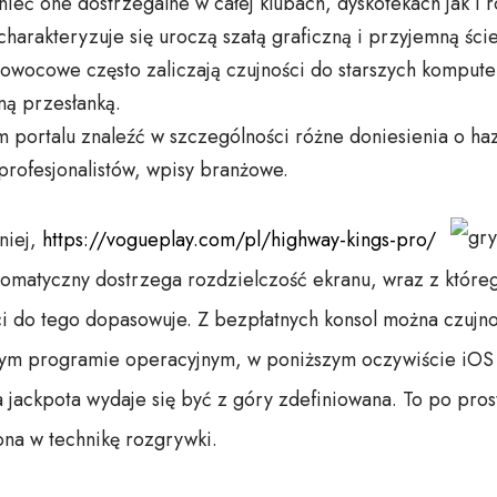
tnieć one dostrzegalne w całej klubach, dyskotekach jak i 
 charakteryzuje się uroczą szatą graficzną i przyjemną śc
owocowe często zaliczają czujności do starszych komput
dną przesłanką.
 portalu znaleźć w szczególności różne doniesienia o h
profesjonalistów, wpisy branżowe.
niej,
https://vogueplay.com/pl/highway-kings-pro/
tomatyczny dostrzega rozdzielczość ekranu, wraz z które
ci do tego dopasowuje. Z bezpłatnych konsol można czujno
ym programie operacyjnym, w poniższym oczywiście iOS 
a jackpota wydaje się być z góry zdefiniowana. To po pros
na w technikę rozgrywki.