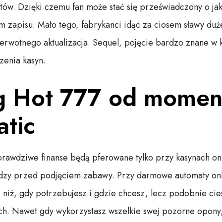
tów. Dzięki czemu fan może stać się przeświadczony o jak
zapisu. Mało tego, fabrykanci idąc za ciosem sławy duże
ierwotnego aktualizacja.
Sequel, pojęcie bardzo znane w ku
zenia kasyn.
ng Hot 777 od momen
tic
prawdziwe finanse będą pferowane tylko przy kasynach onl
ędzy przed podjęciem zabawy. Przy darmowe automaty on
 niż, gdy potrzebujesz i gdzie chcesz, lecz podobnie cie
h. Nawet gdy wykorzystasz wszelkie swej pozorne opony