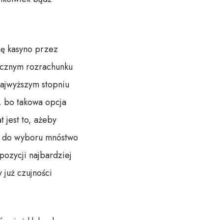
nę kasyno przez
tecznym rozrachunku
najwyższym stopniu
, bo takowa opcja
 jest to, ażeby
li do wyboru mnóstwo
ozycji najbardziej
już czujności