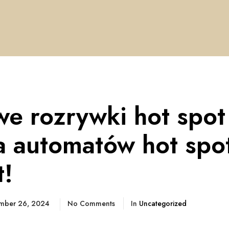
e rozrywki hot spot 
a automatów hot spo
t!
mber 26, 2024
No Comments
In
Uncategorized