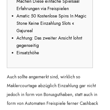
Machen Diese einfache Spielsaal
Erfahrungen via Freispielen
Amatic 50 Kostenlose Spins In Magic
Stone Keine Einzahlung Slots «
Gajureal
Achtung: Das zweiter Ansicht lohnt
gegenseitig
Einsatzhöhe
Auch sollte angemerkt sind, wirklich so
Maklercourtage abzüglich Einzahlung gar nicht
jedoch in form von Bonusguthaben, statt auch in
form von Automaten Freispiele ferner Cashback