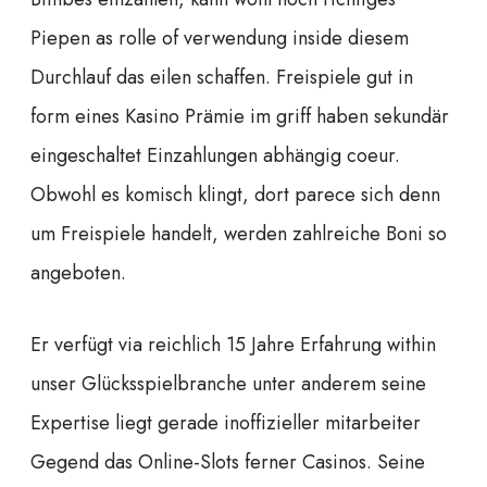
Piepen as rolle of verwendung inside diesem
Durchlauf das eilen schaffen. Freispiele gut in
form eines Kasino Prämie im griff haben sekundär
eingeschaltet Einzahlungen abhängig coeur.
Obwohl es komisch klingt, dort parece sich denn
um Freispiele handelt, werden zahlreiche Boni so
angeboten.
Er verfügt via reichlich 15 Jahre Erfahrung within
unser Glücksspielbranche unter anderem seine
Expertise liegt gerade inoffizieller mitarbeiter
Gegend das Online-Slots ferner Casinos. Seine