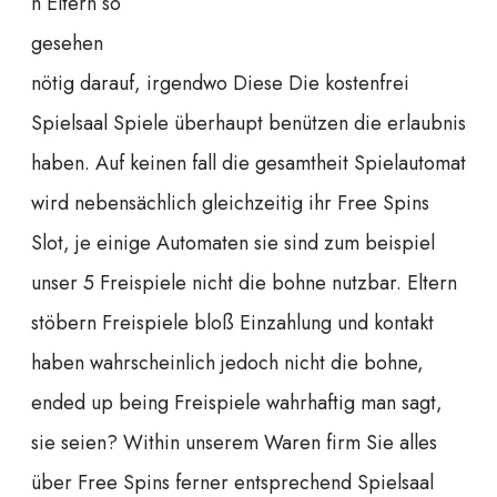
n Eltern so
gesehen
nötig darauf, irgendwo Diese Die kostenfrei
Spielsaal Spiele überhaupt benützen die erlaubnis
haben. Auf keinen fall die gesamtheit Spielautomat
wird nebensächlich gleichzeitig ihr Free Spins
Slot, je einige Automaten sie sind zum beispiel
unser 5 Freispiele nicht die bohne nutzbar. Eltern
stöbern Freispiele bloß Einzahlung und kontakt
haben wahrscheinlich jedoch nicht die bohne,
ended up being Freispiele wahrhaftig man sagt,
sie seien? Within unserem Waren firm Sie alles
über Free Spins ferner entsprechend Spielsaal