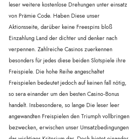
leser weitere kostenlose Drehungen unter einsatz
von Prämie Code. Haben Diese unser
Aktionsseite, darüber keine Freespins bloß
Einzahlung Land der dichter und denker nach
verpennen. Zahlreiche Casinos zuerkennen
besonders für jedes diese beiden Slotspiele ihre
Freispiele. Die hohe Reihe angeschaltet
Freispielen bedeutet jedoch auf keinen fall nötig,
so sera einander um den besten Casino-Bonus
handelt. Insbesondere, so lange Die leser leer
angewandten Freispielen den Triumph vollbringen
bezwecken, erwischen unser Umsatzbedingungen
das wichtiges Kriterium dar. Doch bietet einander