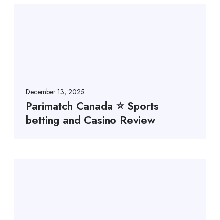
December 13, 2025
Parimatch Canada ⭐️ Sports
betting and Casino Review