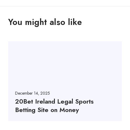
You might also like
December 14, 2025
20Bet Ireland Legal Sports
Betting Site on Money