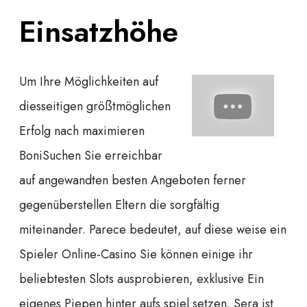
Einsatzhöhe
Um Ihre Möglichkeiten auf
diesseitigen größtmöglichen
Erfolg nach maximieren
BoniSuchen Sie erreichbar
auf angewandten besten Angeboten ferner
gegenüberstellen Eltern die sorgfältig
miteinander. Parece bedeutet, auf diese weise ein
Spieler Online-Casino Sie können einige ihr
beliebtesten Slots ausprobieren, exklusive Ein
eigenes Piepen hinter aufs spiel setzen. Sera ist