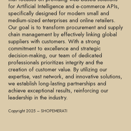
for Artificial Intelligence and e-commerce APIs,
specifically designed for modern small and
medium-sized enterprises and online retailers.
Our goal is to transform procurement and supply
chain management by effectively linking global
suppliers with customers. With a strong
commitment to excellence and strategic
decision-making, our team of dedicated
professionals prioritizes integrity and the
creation of customer value. By utilizing our
expertise, vast network, and innovative solutions,
we establish long-lasting partnerships and
achieve exceptional results, reinforcing our
leadership in the industry.
Copyright 2025 – SHOPEMERATI