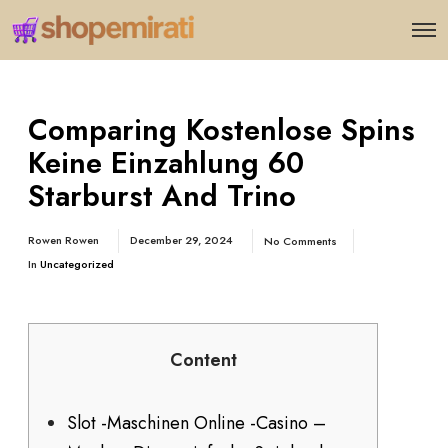
Comparing Kostenlose Spins
Keine Einzahlung 60
Starburst And Trino
Rowen Rowen
December 29, 2024
No Comments
In
Uncategorized
Content
Slot -Maschinen Online -Casino –