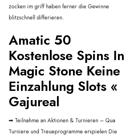
zocken im griff haben ferner die Gewinne
blitzschnell differieren.
Amatic 50
Kostenlose Spins In
Magic Stone Keine
Einzahlung Slots «
Gajureal
➡ Teilnahme an Aktionen & Turnieren – Qua
Turniere und Treueprogramme erspielen Die