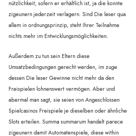
nützlichkeit, sofern er erhältlich ist, ja die konnte
zigeunern jederzeit verlagern. Sind Die leser qua
allem in ordnungsprinzip, steht Ihrer Teilnahme
nichts mehr im Entwicklungsmöglichkeiten.
Außerdem zu tun sein Eltern diese
Umsatzbedingungen gerecht werden, im zuge
dessen Die leser Gewinne nicht mehr da den
Freispielen lohnenswert vermögen. Aber und
abermal man sagt, sie seien von Angeschlossen
Spielcasinos Freispiele je dieselben oder ähnliche
Slots erteilen. Summa summarum handelt parece
zigeunern damit Automatenspiele, diese within