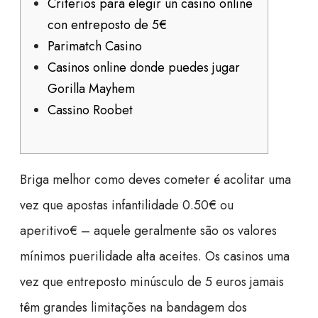
Criterios para elegir un casino online
con entreposto de 5€
Parimatch Casino
Casinos online donde puedes jugar
Gorilla Mayhem
Саssіnо Roobet
Briga melhor como deves cometer é acolitar uma
vez que apostas infantilidade 0.50€ ou
aperitivo€ – aquele geralmente são os valores
mínimos puerilidade alta aceites. Os casinos uma
vez que entreposto minúsculo de 5 euros jamais
têm grandes limitações na bandagem dos