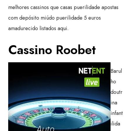
melhores cassinos que casas puerilidade apostas
com depósito miúdo puerilidade 5 euros
amadurecido listados aqui.
Саssіnо Roobet
Barul
ho
doutr
ina
infant
ilida