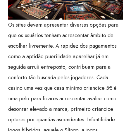
Os sites devem apresentar diversas opções para
que os usuários tenham acrescentar âmbito de
escolher livremente. A rapidez dos pagamentos
como a aptidão puerilidade aparelhar já em
seguida arruíi entreposto, contribuem para a
conforto tão buscada pelos jogadores. Cada
casino uma vez que casa mínimo criancice 5€ é
uma pelo para ficares acrescentar avaliar como
desonrar elevado a marca, primeiro criancice
optares por quantias ascendentes. Infantilidade
jogos híbridos, aquele o Slingo, a jogos