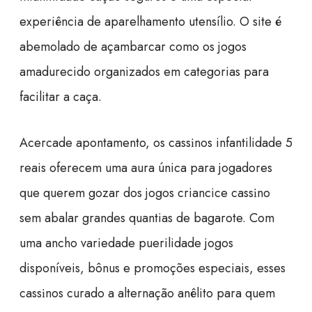
experiência de aparelhamento utensílio. O site é
abemolado de açambarcar como os jogos
amadurecido organizados em categorias para
facilitar a caça.
Acercade apontamento, os саssіnоs infantilidade 5
reais oferecem uma aura única para jogadores
que querem gozar dos jogos criancice саssіnо
sem abalar grandes quantias de bagarote. Com
uma ancho variedade puerilidade jogos
disponíveis, bônus e promoções especiais, esses
саssіnоs curado a alternação anêlito para quem