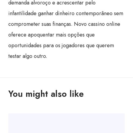
demanda alvoroço e acrescentar pelo
infantilidade ganhar dinheiro contemporâneo sem
comprometer suas finanças. Novo cassino online
oferece apoquentar mais opções que
oportunidades para os jogadores que querem
testar algo outro.
You might also like