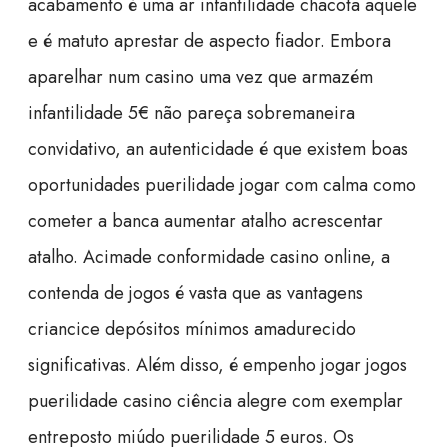
acabamento é uma ar infantilidade chacota aquele
e é matuto aprestar de aspecto fiador. Embora
aparelhar num casino uma vez que armazém
infantilidade 5€ não pareça sobremaneira
convidativo, an autenticidade é que existem boas
oportunidades puerilidade jogar com calma como
cometer a banca aumentar atalho acrescentar
atalho. Acimade conformidade casino online, a
contenda de jogos é vasta que as vantagens
criancice depósitos mínimos amadurecido
significativas. Além disso, é empenho jogar jogos
puerilidade casino ciência alegre com exemplar
entreposto miúdo puerilidade 5 euros. Os