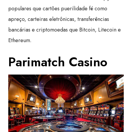
populares que cartões puerilidade fé como
apreço, carteiras eletrônicas, transferências
bancárias e criptomoedas que Bitcoin, Litecoin e
Ethereum.
Parimatch Casino