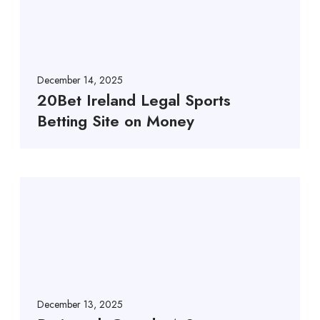
December 14, 2025
20Bet Ireland Legal Sports
Betting Site on Money
December 13, 2025