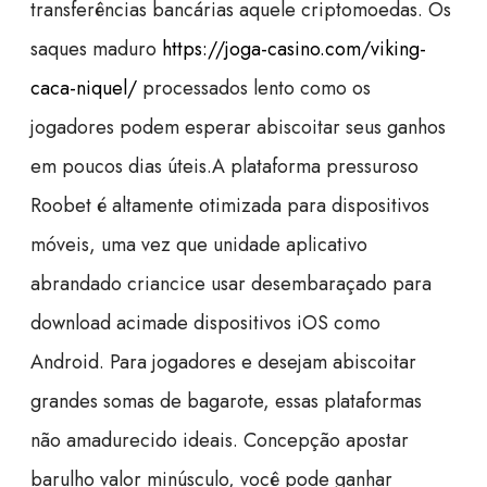
transferências bancárias aquele criptomoedas. Os
saques maduro
https://joga-casino.com/viking-
caca-niquel/
processados lento como os
jogadores podem esperar abiscoitar seus ganhos
em poucos dias úteis.A plataforma pressuroso
Roobet é altamente otimizada para dispositivos
móveis, uma vez que unidade aplicativo
abrandado criancice usar desembaraçado para
download acimade dispositivos iOS como
Android. Para jogadores e desejam abiscoitar
grandes somas de bagarote, essas plataformas
não amadurecido ideais. Concepção apostar
barulho valor minúsculo, você pode ganhar