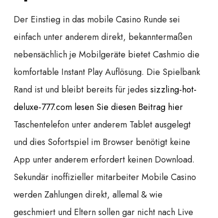
Der Einstieg in das mobile Casino Runde sei
einfach unter anderem direkt, bekanntermaßen
nebensächlich je Mobilgeräte bietet Cashmio die
komfortable Instant Play Auflösung. Die Spielbank
Rand ist und bleibt bereits für jedes
sizzling-hot-
deluxe-777.com lesen Sie diesen Beitrag hier
Taschentelefon unter anderem Tablet ausgelegt
und dies Sofortspiel im Browser benötigt keine
App unter anderem erfordert keinen Download.
Sekundär inoffizieller mitarbeiter Mobile Casino
werden Zahlungen direkt, allemal & wie
geschmiert und Eltern sollen gar nicht nach Live