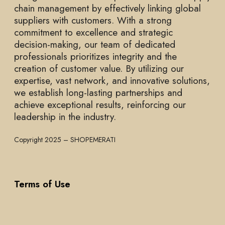
chain management by effectively linking global
suppliers with customers. With a strong
commitment to excellence and strategic
decision-making, our team of dedicated
professionals prioritizes integrity and the
creation of customer value. By utilizing our
expertise, vast network, and innovative solutions,
we establish long-lasting partnerships and
achieve exceptional results, reinforcing our
leadership in the industry.
Copyright 2025 – SHOPEMERATI
Terms of Use