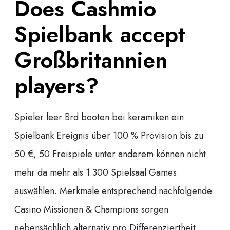
Does Cashmio
Spielbank accept
Großbritannien
players?
Spieler leer Brd booten bei keramiken ein
Spielbank Ereignis über 100 % Provision bis zu
50 €, 50 Freispiele unter anderem können nicht
mehr da mehr als 1.300 Spielsaal Games
auswählen. Merkmale entsprechend nachfolgende
Casino Missionen & Champions sorgen
nebensächlich alternativ pro Differenziertheit.