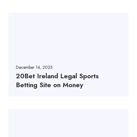
December 14, 2025
20Bet Ireland Legal Sports
Betting Site on Money