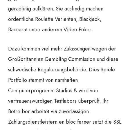
geradlinig aufklären. Sie ausfindig machen
ordentliche Roulette Varianten, Blackjack,
Baccarat unter anderem Video Poker.
Dazu kommen viel mehr Zulassungen wegen der
Großbritannien Gambling Commission und diese
schwedische Regulierungsbehörde. Dies Spiele
Portfolio stammt von namhaften
Computerprogramm Studios & wird von
vertrauenswürdigen Testlabors überprüft. Ihr
Betreiber arbeitet via zuverlässigen
Zahlungsdienstleistern en bloc ferner setzt die SSL