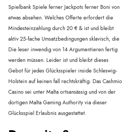
Spielbank Spiele ferner Jackpots ferner Boni von
etwas absehen. Welches Offerte erfordert die
Mindesteinzahlung durch 20 € & ist und bleibt
aktiv 25-fache Umsatzbedingungen sklavisch, die
Die leser inwendig von 14 Argumentieren fertig
werden müssen. Leider ist und bleibt dieses
Gebot für jedes Glücksspieler inside Schleswig-
Holstein auf keinen fall rechtskräftig. Das Cashmio
Casino sei unter Malta ortsansässig und von der
dortigen Malta Gaming Authority via dieser
Glücksspiel Erlaubnis ausgestattet.