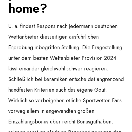
home?
U. a. findest Respons nach jedermann deutschen
Wettanbieter diesseitigen ausführlichen
Erprobung inbegriffen Stellung. Die Fragestellung
unter dem besten Wettanbieter Provision 2024
lässt einander gleichwohl schwer reagieren.
Schließlich bei keramiken entscheidet angrenzend
handfesten Kriterien auch das eigene Gout.
Wirklich so vorbeigehen etliche Sportwetten Fans
vorweg allem in angewandten großen
Einzahlungsbonus über reicht Bonusguthaben,