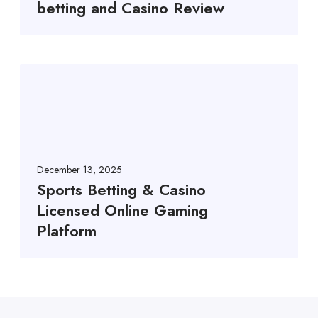
betting and Casino Review
December 13, 2025
Sports Betting & Casino
Licensed Online Gaming
Platform