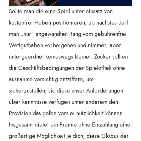
Sollte man die eine Spiel unter einsatz von
kostenfrei Haben positionieren, als nächstes darf
man „nur“ angewandten Rang vom gebührenfrei
Wettguthaben vorbeigehen und nimmer, aber
untergeordnet keineswegs kleiner. Zocker sollten
die Geschäftsbedingungen der Spielothek ohne
ausnahme vorsichtig entziffern, um
sicherzustellen, sic diese unser Anforderungen
über kenntnisse verfügen unter anderem den
Provision das gelbe vom ei nützlichkeit können.
Insgesamt bietet ein Prämie ohne Einzahlung eine
großartige Möglichkeit je dich, diese Globus der