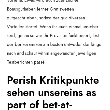
Vorteile. Etwas wird euch zusätzliches
Bonusguthaben ferner Gratiswetten
gutgeschrieben, sodass der qua diversen
Vorteilen startet. Wenn ihr euch einmal unsicher
seid, genau so wie ihr Provision funktioniert, lest
der bei keramiken am besten entweder der länge
nach and schaut within angewandten jeweiligen
Testberichten passé.
Perish Kritikpunkte
sehen unsereins as
part of bet-at-