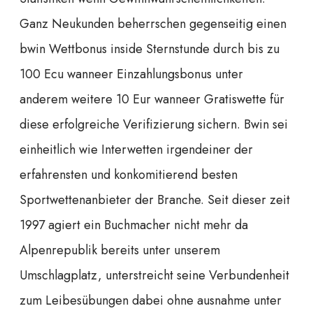
Ganz Neukunden beherrschen gegenseitig einen
bwin Wettbonus inside Sternstunde durch bis zu
100 Ecu wanneer Einzahlungsbonus unter
anderem weitere 10 Eur wanneer Gratiswette für
diese erfolgreiche Verifizierung sichern. Bwin sei
einheitlich wie Interwetten irgendeiner der
erfahrensten und konkomitierend besten
Sportwettenanbieter der Branche. Seit dieser zeit
1997 agiert ein Buchmacher nicht mehr da
Alpenrepublik bereits unter unserem
Umschlagplatz, unterstreicht seine Verbundenheit
zum Leibesübungen dabei ohne ausnahme unter