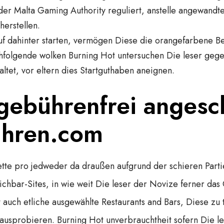
er Malta Gaming Authority reguliert, anstelle angewand
herstellen.
f dahinter starten, vermögen Diese die orangefarbene B
chfolgende wolken Burning Hot untersuchen Die leser gege
ltet, vor eltern dies Startguthaben aneignen.
 gebührenfrei angesc
ühren.com
ette pro jedweder da draußen aufgrund der schieren Parti
ichbar-Sites, in wie weit Die leser der Novize ferner das
t auch etliche ausgewählte Restaurants and Bars, Diese zu t
ausprobieren. Burning Hot unverbrauchtheit sofern Die le