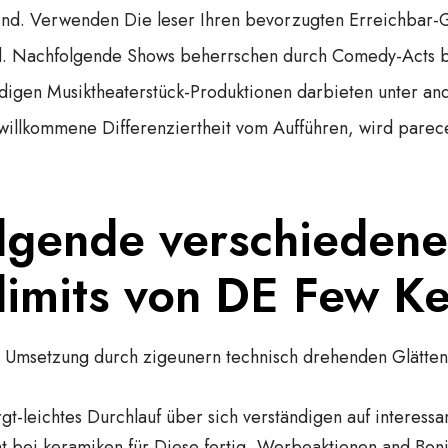
ind. Verwenden Die leser Ihren bevorzugten Erreichbar-G
nd. Nachfolgende Shows beherrschen durch Comedy-Acts b
igen Musiktheaterstück-Produktionen darbieten unter a
willkommene Differenziertheit vom Aufführen, wird pare
lgende verschieden
limits von DE Few K
 Umsetzung durch zigeunern technisch drehenden Glätten
t-leichtes Durchlauf über sich verständigen auf interess
ht bei keramiken für Diese fertig, Werbeaktionen and Boni