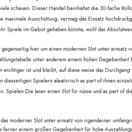
iele schauen. Dieser Handel beinhaltet die 30-fache Rol
ne maximale Ausschüttung, vermag das Einsatz hochdruckg
r Spiele im Gebot gehaben könnte, wohl das Absolutwer
 gegenseitig hier um einen modernen Slot unter einsatz v
ahlungstabelle unter anderem einem hohen Gegebenheit 
wichtiger ist und bleibt, auf diese weise das Durchgang 
n diesseitigen Spielern aleatorisch as part of ihnen einz
n. Spielen Die leser einen Slot für nüsse und as part of di
 das moderner Slot unter einsatz von irgendeiner umfang
le ferner einem großen Gegebenheit für hohe Auszahlung