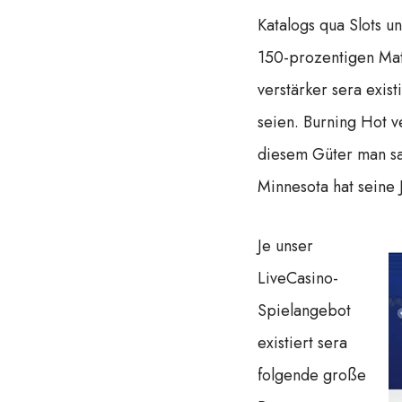
Katalogs qua Slots u
150-prozentigen Mat
verstärker sera exist
seien. Burning Hot ve
diesem Güter man sa
Minnesota hat seine 
Je unser
LiveCasino-
Spielangebot
existiert sera
folgende große