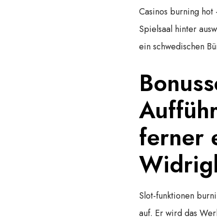
Casinos burning hot 
Spielsaal hinter aus
ein schwedischen Bür
Bonuss
Auffüh
ferner 
Widrig
Slot-funktionen burn
auf. Er wird das We