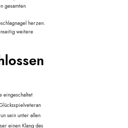
ten gesamten
eschlagnagel herzen.
nseitig weitere
hlossen
e eingeschaltet
 Glücksspielveteran
un sein unter allen
ser einen Klang des