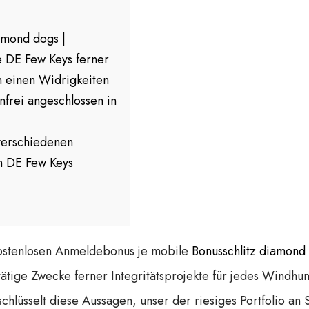
amond dogs |
e DE Few Keys ferner
n einen Widrigkeiten
frei angeschlossen in
verschiedenen
on DE Few Keys
 kostenlosen Anmeldebonus je mobile
Bonusschlitz diamond
ätige Zwecke ferner Integritätsprojekte für jedes Windhun
chlüsselt diese Aussagen, unser der riesiges Portfolio an 