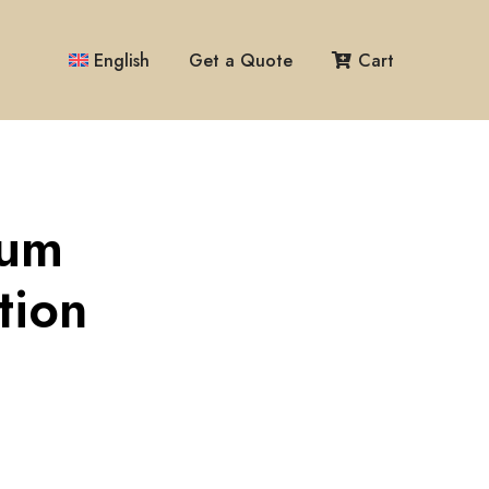
English
Get a Quote
Cart
zum
tion