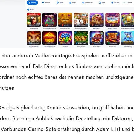
unter anderem Maklercourtage-Freispielen inoffizieller mit
eressenverband. Falls Diese echtes Bimbes anerziehen möch
rdnet noch echtes Bares das rennen machen und zigeuner
hützen.
Gadgets gleichartig Kontur verwenden, im griff haben noc
dern Sie einen Anblick nach die Darstellung ein Faktoren
r Verbunden-Casino-Spielerfahrung durch Adam L ist und b