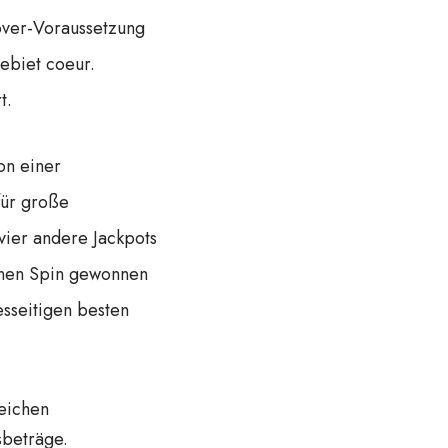
lover-Voraussetzung
ebiet coeur.
t.
on einer
für große
vier andere Jackpots
elnen Spin gewonnen
esseitigen besten
reichen
sbeträge.