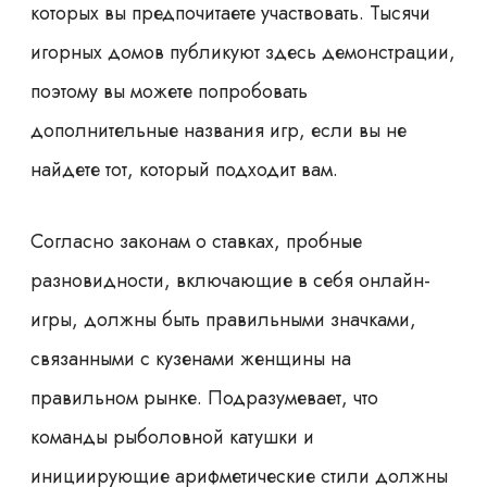
которых вы предпочитаете участвовать. Тысячи
игорных домов публикуют здесь демонстрации,
поэтому вы можете попробовать
дополнительные названия игр, если вы не
найдете тот, который подходит вам.
Согласно законам о ставках, пробные
разновидности, включающие в себя онлайн-
игры, должны быть правильными значками,
связанными с кузенами женщины на
правильном рынке. Подразумевает, что
команды рыболовной катушки и
инициирующие арифметические стили должны