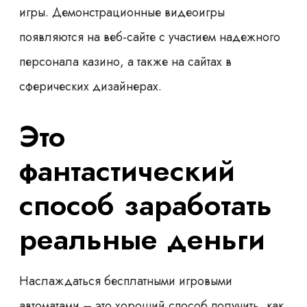
игры. Демонстрационные видеоигры
появляются на веб-сайте с участием надежного
персонала казино, а также на сайтах в
сферических дизайнерах.
Это
фантастический
способ заработать
реальные деньги
Наслаждаться бесплатными игровыми
автоматами – это хороший способ получить, как