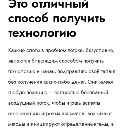
Это отличный
способ получить
технологию
Казино слоты в пробном потоке, безусловно,
являются блестящим способом получить
технологию и начать подправлять свой талант
без получения каких-либо денег. Они имеют
любую позицию – полностью бесплатный
воздушный поток, чтобы играть аспекты
относительно игровых автоматов, возникают
методы и инициируют определенные темы, в