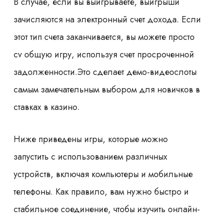
В случае, если вы выигрываете, выигрыши
зачисляются на электронный счет дохода. Если
этот тип счета заканчивается, вы можете просто
cv общую игру, используя счет просроченной
задолженности.Это сделает демо-видеослоты
самым замечательным выбором для новичков в
ставках в казино.
Ниже приведены игры, которые можно
запустить с использованием различных
устройств, включая компьютеры и мобильные
телефоны. Как правило, вам нужно быстро и
стабильное соединение, чтобы изучить онлайн-