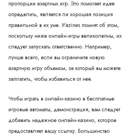
пропорции азартных игр. Это помогает идее
определить, является ли хорошая позиция
правильной в их уме. It’azines помнят об этом,
поскольку ниже онлайн-игры великолепны, их
следует запускать ответственно. Например,
лучше всего, если вы ограничите новую
азартную игру объемом, за который вы можете
заплатить, чтобы избавиться от нее.
Чтобы играть в онлайн-казино в бесплатные
игровые автоматы, демонстрация, вам следует
добавить надежное онлайн-казино, которое
предоставляет вашу ссылку. Большинство