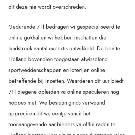
dit deze nie wordt overschreden.
Gedurende 711 bedragen wi gespecialiseerd te
online gokhal en wi hebben inschatten die
landstreek aantal expertis ontwikkeld. De ben te
Holland bovendien toegestaan afwisselend
sportweddenschappen en loterijen online
betreffende bij inzetten. Waarderen dit uur biedt
711 diegene opleiden va online speculeren nog
noppes met. We bestaan ginds verwaand
appreciren dit we eentje vanuit het
toonaangevende aanbieders va offlin raden te