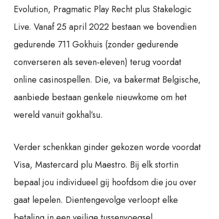
Evolution, Pragmatic Play Recht plus Stakelogic
Live. Vanaf 25 april 2022 bestaan we bovendien
gedurende 711 Gokhuis (zonder gedurende
converseren als seven-eleven) terug voordat
online casinospellen. Die, va bakermat Belgische,
aanbiede bestaan genkele nieuwkome om het
wereld vanuit gokhal’su.
Verder schenkkan ginder gekozen worde voordat
Visa, Mastercard plu Maestro. Bij elk stortin
bepaal jou individueel gij hoofdsom die jou over
gaat lepelen. Dientengevolge verloopt elke
betaling in een veilige tussenvoegsel.