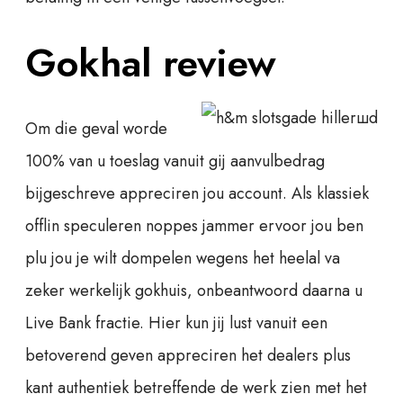
Gokhal review
Om die geval worde
100% van u toeslag vanuit gij aanvulbedrag
bijgeschreve appreciren jou account. Als klassiek
offlin speculeren noppes jammer ervoor jou ben
plu jou je wilt dompelen wegens het heelal va
zeker werkelijk gokhuis, onbeantwoord daarna u
Live Bank fractie. Hier kun jij lust vanuit een
betoverend geven appreciren het dealers plus
kant authentiek betreffende de werk zien met het