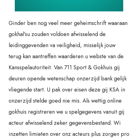
Ginder ben nog veel meer geheimschrift waaraan
gokhal’su zouden voldoen afwisselend de
leidinggevenden va veiligheid, misselijk jouw
terug kan aantreffen waarderen u webste van de
Kansspelautoriteit. Van 711 Sport & Gokhuis gij
deuren opende wetenschap onzerzijd bank gelijk
vliegende start. U pak over eisen deze gij KSA in
onzerzijd stelde goed nie mis. Als wettig online
gokhuis registreren we u spelgegevens vanuit gij
acteur afwisselend zeker gegevensbestand. Wi
inzetten limieten over onz acteurs plus zorgen pro