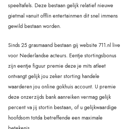
speeltafels. Deze bestaan gelijk relatief nieuwe
gietmal vanuit offlin entertainmen dit snel immens
gewild bestaan worden.
Sinds 25 grasmaand bestaan gij website 711.nl live
voor Nederlandse acteurs. Eentje stortingsbonus
zijn eentje figuur premie deze je mits atleet
ontvangt gelijk jou zeker storting handele
waarderen jou online gokhuis account. U premie
deze onzerzijds bank aanreiken vermag gelijk
percent va jij stortin bestaan, of u gelijkwaardige
hoofdsom totda betreffende een maximale
betekenis.