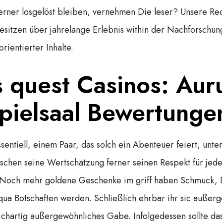
erner losgelöst bleiben, vernehmen Die leser?
Unsere Red
sitzen über jahrelange Erlebnis within der Nachforschu
rientierter Inhalte.
 quest Casinos: Au
Spielsaal Bewertunge
ssentiell, einem Paar, das solch ein Abenteuer feiert, unte
chen seine Wertschätzung ferner seinen Respekt für jedes
. Noch mehr goldene Geschenke im griff haben Schmuck, D
qua Botschaften werden. Schließlich ehrbar ihr sic außer
ichartig außergewöhnliches Gabe. Infolgedessen sollte das