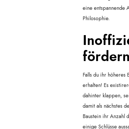
eine entspannende A
Philosophie.
Inoffiz
fördern
Falls du ihr höheres
erhalten! Es existir
dahinter klappen, s
damit als nächstes d
Baustein ihr Anzahl 
einige Schlüsse auss