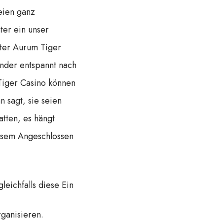
seien ganz
ter ein unser
iter Aurum Tiger
ander entspannt nach
Tiger Casino können
 sagt, sie seien
atten, es hängt
iesem Angeschlossen
eichfalls diese Ein
rganisieren.