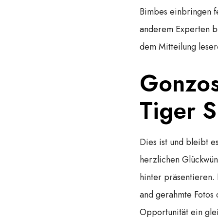
Bimbes einbringen f
anderem Experten be
dem Mitteilung lesero
Gonzos
Tiger 
Dies ist und bleibt e
herzlichen Glückwüns
hinter präsentieren
and gerahmte Fotos 
Opportunität ein gle