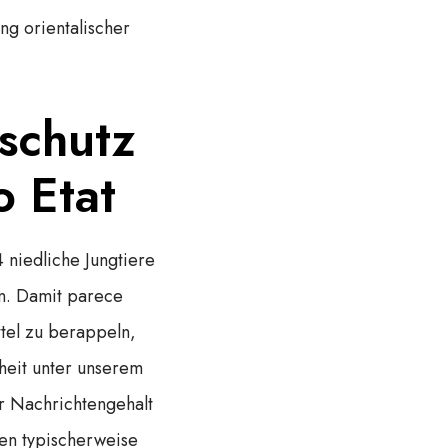
ng orientalischer
rschutz
o Etat
4 niedliche Jungtiere
rn. Damit parece
tel zu berappeln,
lheit unter unserem
er Nachrichtengehalt
den typischerweise