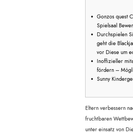
Gonzos quest C
Spielsaal Bewe
Durchspielen S
geht die Blackj
vor Diese um e
Inoffizieller mi
fördern – Mögli
Sunny Kinderge
Eltern verbessern n
fruchtbaren Wettbewe
unter einsatz von Di