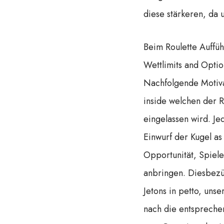
diese stärkeren, da
Beim Roulette Auffüh
Wettlimits and Opti
Nachfolgende Motiva
inside welchen der R
eingelassen wird. Je
Einwurf der Kugel as
Opportunität, Spiele
anbringen. Diesbezü
Jetons in petto, uns
nach die entspreche